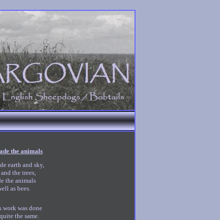
de the animals
e earth and sky,
 and the trees,
de the animals
well as bees.
 work was done
quite the same.