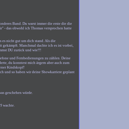
sonderes Band. Du warst immer die erste die die
dir" - das obwohl ich Thomas versprochen hatte
 es nicht gut um dich stand. Als die
it gekämpft. Manchmal dachte ich es ist vorbei,
kammst DU zurück und wie!!!
elefone und Fernbedienungen zu zählen. Deine
derte, du konntest mich ärgern aber auch zum
sener Kindskopf!
ch und so haben wir deine Showkarriere geplant
twas geschehen würde.
PJ wachte.