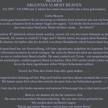
"HEAVEN"
ARGOVIAN ALMOST HEAVEN
6.6.1997 - 4.9.1999 (mit 2 Jahren bei einem Autounfall ums Leben gekommen)
Liebe Heaven
t etwas ganz besonderes! Es ist schwierig zu erklären doch zwischen uns war ein be
zu mir, schautest frech in meine Augen die sagten: "ich bleibe doch sowieso bei 
das vom ersten Wurf kein Welpe bleiben würde..... Sie blieb!!!
chten '97 plötzlich schwer krank wurdest, wusste ich von der ersten Sekunde an das
errascht, ich wusste es einfach! 5 Tage und 5 Nächte haben wir gegen diese Krankhe
Es dauerte ein halbes Jahr bis du dich von dieser Krankheite erholt hattest dann 
ch manchmal fast zur Verzweiflung, ich habe irgendwann aufgehört die kaputten T
 Alleinsein konntest du nicht ertragen. Du warst der Hund der mich am meisten for
so wie es vorher kein Hund schaffte. Du warst einfach ein Clown - ein ausgewach
einen anständigen, wohlerzogenen Hund zu machen. Dein Fell wuchs wieder schön na
bevor du dann irgendwann selber Welpen bekommen solltest.
Soweit der Plan aber leider kam alles ganz anders..........
 regnerischen Samstag auf den Weg nach Italien machten ahnete niemand das so e
Wir hatten unser Ziel schon fast erreicht als mein Auto ins Schleudern gerieht.....!
 Gott das du nicht leiden musstest und meinem Schutzengel das er über mich und 
Heaven wir danken dir für die intensive Zeit.
Du warst eine besondere Herausvorderung - die uns aber weiter gebracht hat.
Wir werden dich im Herzen tragen.
"Machs gut meine Heaven, viel zu kurz war unsere Reise"