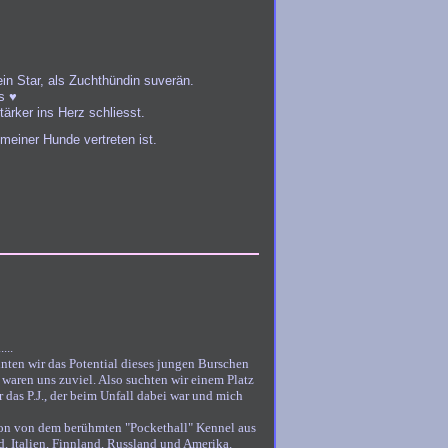
ein Star, als Zuchthündin suverän.
s ♥
tärker ins Herz schliesst.
meiner Hunde vertreten ist.
...
nnten wir das Potential dieses jungen Burschen
 waren uns zuviel. Also suchten wir einem Platz
 das P.J., der beim Unfall dabei war und mich
on von dem berühmten "Pockethall" Kennel aus
d, Italien, Finnland, Russland und Amerika.