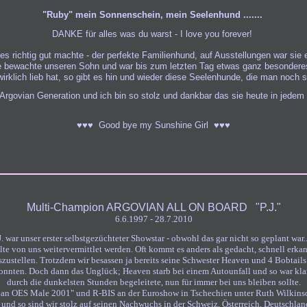
"Ruby" mein Sonnenschein, mein Seelenhund .......
DANKE für alles was du warst - I love you forever!
es richtig gut machte - der perfekte Familienhund, auf Ausstellungen war sie 
e bewachte unseren Sohn und war bis zum letzten Tag etwas ganz besondere
klich lieb hat, so gibt es hin und wieder diese Seelenhunde, die man noch s
Argovian Generation und ich bin so stolz und dankbar das sie heute in jedem 
♥♥♥
Good bye my Sunshine Girl
♥♥♥
Multi-Champion ARGOVIAN ALL ON BOARD "P.J."
6.6.1997 - 28.7.2010
J. war unser erster selbstgezüchteter Showstar - obwohl das gar nicht so geplant war...
e von uns weitervermittlet werden. Oft kommt es anders als gedacht, schnell erka
uszustellen. Trotzdem wir besassen ja bereits seine Schwester Heaven und 4 Bobtails
konnten. Doch dann das Unglück; Heaven starb bei einem Autounfall und so war klar
durch die dunkelsten Stunden begeleitete, nun für immer bei uns bleiben sollte.
ean OES Male 2001" und R-BIS an der Euroshow in Tschechien unter Ruth Wilkins
e und so sind wir stolz auf seinen Nachwuchs in der Schweiz, Österreich, Deutschlan