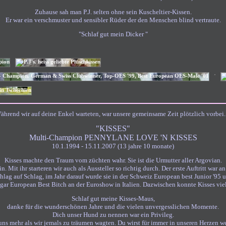
Zuhause sah man P.J. selten ohne sein Kuscheltier-Kissen.
Er war ein verschmuster und sensibler Rüder der den Menschen blind vertraute.
"Schlaf gut mein Dicker "
ährend wir auf deine Enkel warteten, war unsere gemeinsame Zeit plötzlich vorbei...
"KISSES"
Multi-Champion PENNYLANE LOVE 'N KISSES
10.1.1994 - 15.11.2007 (13 jahre 10 monate)
Kisses machte den Traum vom züchten wahr. Sie ist die Urmutter aller Argovian.
n. Mit ihr starteren wir auch als Aussteller so richtig durch. Der erste Auftritt war
lag auf Schlag, im Jahr darauf wurde sie in der Schweiz European best Junior '95 u
ar European Best Bitch an der Euroshow in Italien. Dazwischen konnte Kisses vie
Schlaf gut meine Kisses-Maus,
danke für die wunderschönen Jahre und
die vielen unvergesslichen Momente.
Dich unser Hund zu nennen war ein Privileg.
uns mehr als wir jemals zu träumen wagten. Du wirst für immer in unseren Herzen we