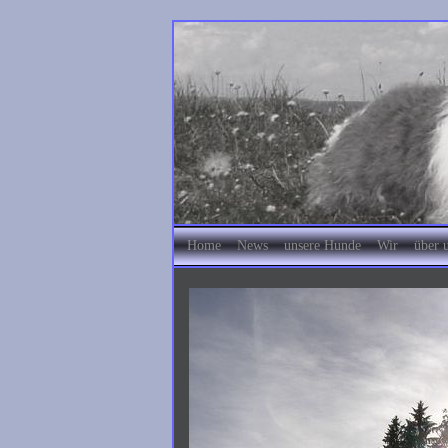
Home
News
unsere Hunde
Wir
über 