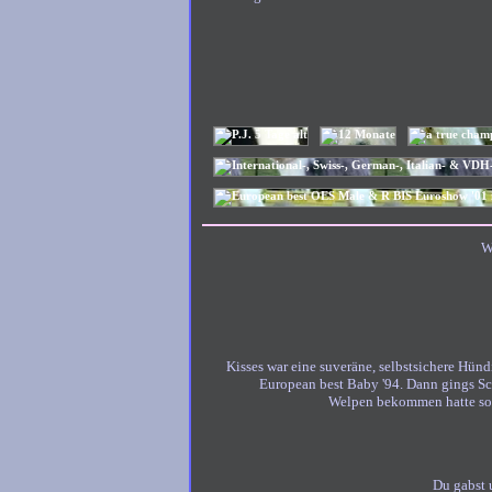
W
Kisses war eine suveräne, selbstsichere Hündi
European best Baby '94. Dann gings Sch
Welpen bekommen hatte sog
Du gabst 