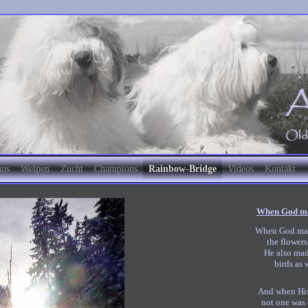
uns
Welpen
Zucht
Champions
Rainbow-Bridge
Videos
Kontakt
When God ma
When God mad
the flowers
He also ma
birds as 
And when His
not one was 