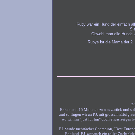
Ruby war ein Hund der einfach all
Si
Obwohl man alle Hunde wir
Rubys ist die Mama der 2. 
P.
Er kam mit 15 Monaten zu uns zurück und sollt
und so fingen wir an P.J. mit grossem Erfolg a
wo wir ihn "just fur fun" doch etwas zeigen 
P.J. wurde mehrfacher Champion, "Best Europ
England. P.J. war auch ein toller Zuchtrüd