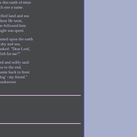
lk this earth of mine
ch one a name.
elled land and sea
here He went,
ture followed him
enght was spent.
amed upon the earth
 sky and sea,
e asked: "Dear Lord,
 left for me?"
ed and softly said:
you to the end.
name back to front
dog' - my friend."
 unknown