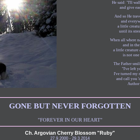
He said: "I'll wa
and give ea
And so He trav
and everyw
a little crea
until its str
When all where n
and in the
a little creatur
is not one
The Father smil
"I've left 
I've turned my 
and call you '
Author
GONE BUT NEVER FORGOTTEN
"FOREVER IN OUR HEART"
Ch. Argovian Cherry Blossom "Ruby"
27.9.2000 - 29.3.2014