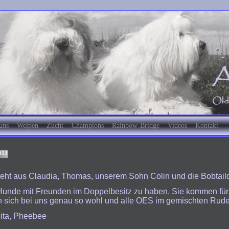
uns
Welpen
Zucht
Champions
Rainbow-Bridge
Videos
Kontakt
eht aus
Claudia, Thomas, unserem Sohn Colin und die Bobtail
Hunde mit Freunden im Doppelbesitz zu haben. Sie kommen für 
en sich bei uns genau so wohl und alle OES im gemischten Rudel 
pita, Pheebee